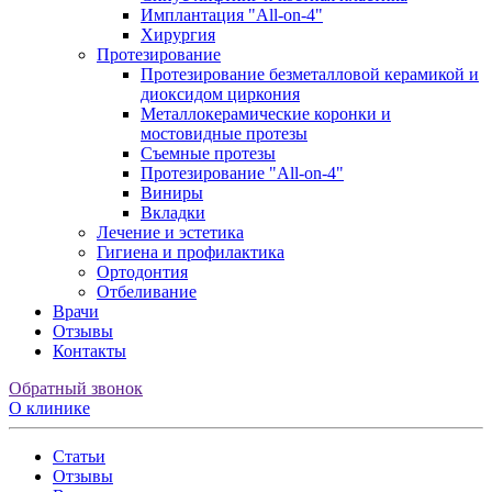
Имплантация "All-on-4"
Хирургия
Протезирование
Протезирование безметалловой керамикой и
диоксидом циркония
Металлокерамические коронки и
мостовидные протезы
Съемные протезы
Протезирование "All-on-4"
Виниры
Вкладки
Лечение и эстетика
Гигиена и профилактика
Ортодонтия
Отбеливание
Врачи
Отзывы
Контакты
Обратный звонок
О клинике
Статьи
Отзывы