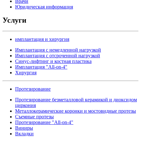
Врачи
Юридическая информация
Услуги
имплантация и хирургия
Имплантация с немедленной нагрузкой
Имплантация с отсроченной нагрузкой
Синус-лифтинг и костная пластика
Имплантация "All-on-4"
Хирургия
Протезирование
Протезирование безметалловой керамикой и диоксидом
циркония
Металлокерамические коронки и мостовидные протезы
Съемные протезы
Протезирование "All-on-4"
Виниры
Вкладки